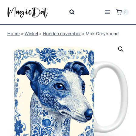
0
Home
»
Winkel
»
Honden november
»
Mok Greyhound