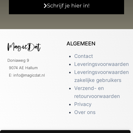
Schrijf je hier in!
ALGEMEEN
Contact
Doniaweg 9
Leveringsvoorwaarden
9074 AE Hallum
Leveringsvoorwaarden
E: info@magicdat.nl
zakelijke gebruikers
Verzend- en
retourvoorwaarden
Privacy
Over ons