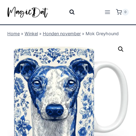
0
Home
»
Winkel
»
Honden november
»
Mok Greyhound