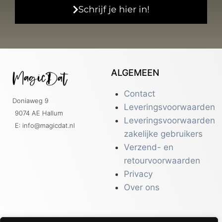
Schrijf je hier in!
ALGEMEEN
Contact
Doniaweg 9
Leveringsvoorwaarden
9074 AE Hallum
Leveringsvoorwaarden
E: info@magicdat.nl
zakelijke gebruikers
Verzend- en
retourvoorwaarden
Privacy
Over ons