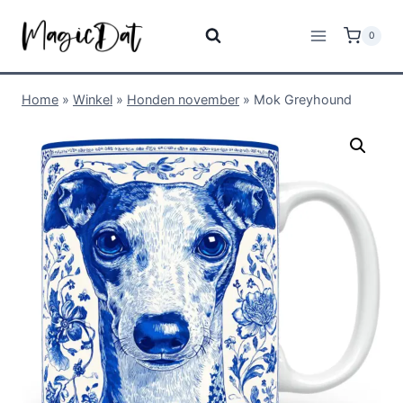
0
Home
»
Winkel
»
Honden november
»
Mok Greyhound