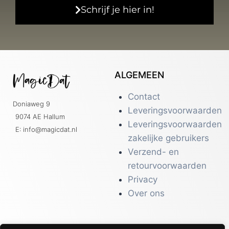
Schrijf je hier in!
ALGEMEEN
Contact
Doniaweg 9
Leveringsvoorwaarden
9074 AE Hallum
Leveringsvoorwaarden
E: info@magicdat.nl
zakelijke gebruikers
Verzend- en
retourvoorwaarden
Privacy
Over ons