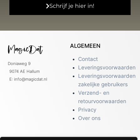
Schrijf je hier in!
ALGEMEEN
Contact
Doniaweg 9
Leveringsvoorwaarden
9074 AE Hallum
Leveringsvoorwaarden
E: info@magicdat.nl
zakelijke gebruikers
Verzend- en
retourvoorwaarden
Privacy
Over ons