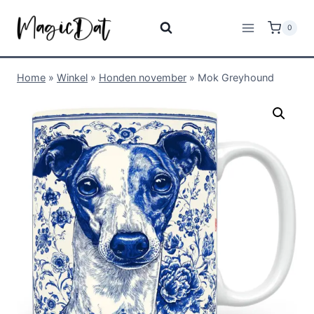
0
Home
»
Winkel
»
Honden november
»
Mok Greyhound