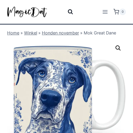
0
Home
»
Winkel
»
Honden november
»
Mok Great Dane