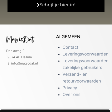
Schrijf je hier in!
ALGEMEEN
Contact
Doniaweg 9
Leveringsvoorwaarden
9074 AE Hallum
Leveringsvoorwaarden
E: info@magicdat.nl
zakelijke gebruikers
Verzend- en
retourvoorwaarden
Privacy
Over ons