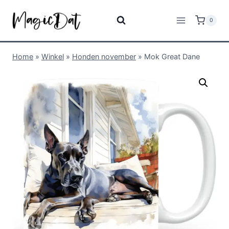
0
Home
»
Winkel
»
Honden november
»
Mok Great Dane