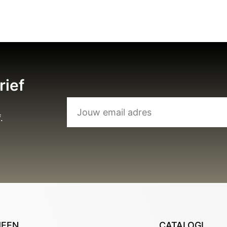
rief
.
MEEN
CATALOGI