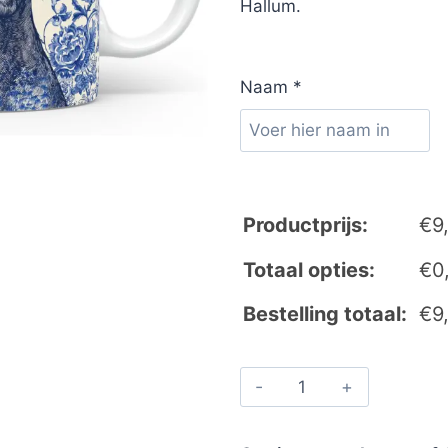
Hallum.
Naam
*
Productprijs:
€
9
Totaal opties:
€
0
Bestelling totaal:
€
9