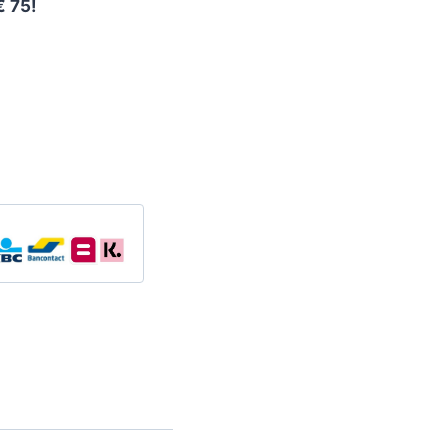
€ 75!