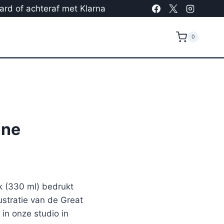
card of achteraf met Klarna
0
ane
 (330 ml) bedrukt
stratie van de Great
in onze studio in