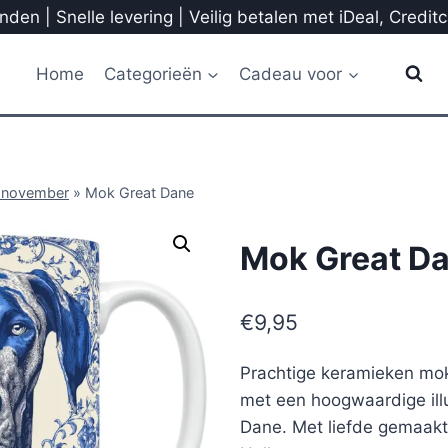
den | Snelle levering | Veilig betalen met iDeal, Credit
Home
Categorieën
Cadeau voor
 november
»
Mok Great Dane
Mok Great D
€
9,95
Prachtige keramieken mok
met een hoogwaardige illu
Dane. Met liefde gemaakt 