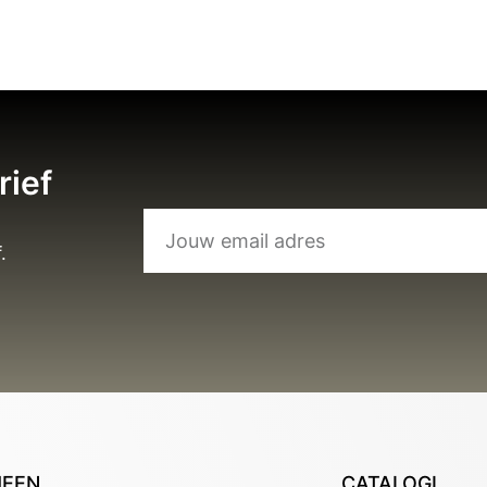
rief
.
MEEN
CATALOGI