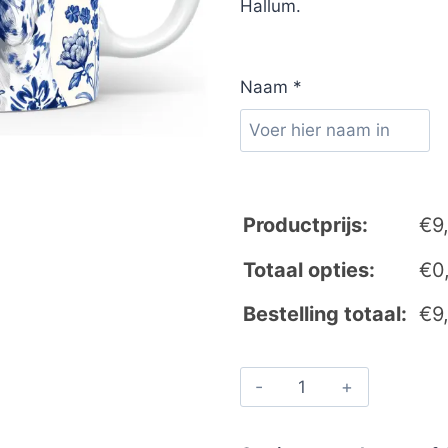
Hallum.
Naam
*
Productprijs:
€
9
Totaal opties:
€
0
Bestelling totaal:
€
9