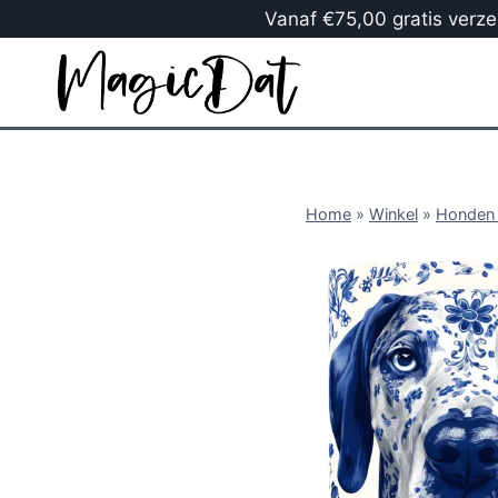
Vanaf €75,00 gratis verzen
Home
»
Winkel
»
Honden