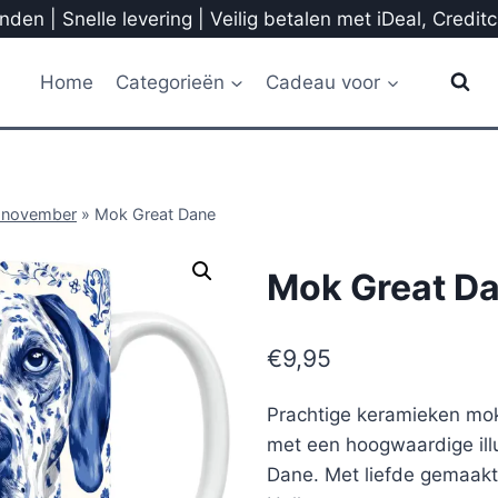
den | Snelle levering | Veilig betalen met iDeal, Credit
Home
Categorieën
Cadeau voor
 november
»
Mok Great Dane
Mok Great D
€
9,95
Prachtige keramieken mok
met een hoogwaardige illu
Dane. Met liefde gemaakt 