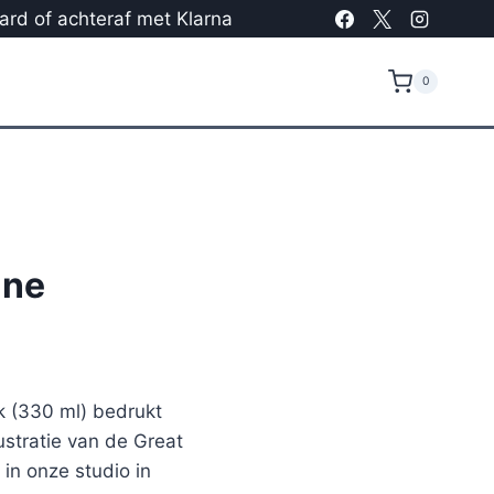
card of achteraf met Klarna
0
ane
 (330 ml) bedrukt
stratie van de Great
in onze studio in