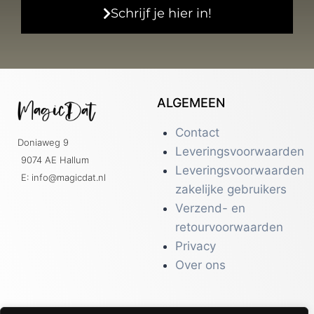
Schrijf je hier in!
ALGEMEEN
Contact
Doniaweg 9
Leveringsvoorwaarden
9074 AE Hallum
Leveringsvoorwaarden
E: info@magicdat.nl
zakelijke gebruikers
Verzend- en
retourvoorwaarden
Privacy
Over ons