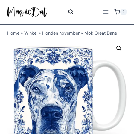
0
Home
»
Winkel
»
Honden november
»
Mok Great Dane