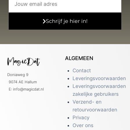
Schrijf je hier in!
ALGEMEEN
Contact
Doniaweg 9
Leveringsvoorwaarden
9074 AE Hallum
Leveringsvoorwaarden
E: info@magicdat.nl
zakelijke gebruikers
Verzend- en
retourvoorwaarden
Privacy
Over ons