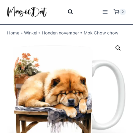
0
Home
»
Winkel
»
Honden november
»
Mok Chow chow