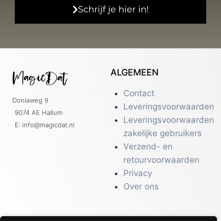
Schrijf je hier in!
ALGEMEEN
Contact
Doniaweg 9
Leveringsvoorwaarden
9074 AE Hallum
Leveringsvoorwaarden
E: info@magicdat.nl
zakelijke gebruikers
Verzend- en
retourvoorwaarden
Privacy
Over ons