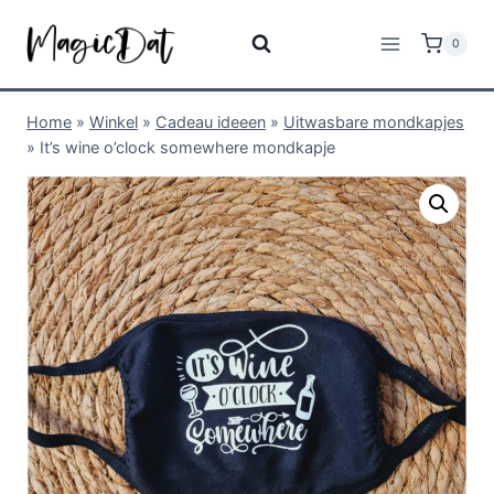
0
Home
»
Winkel
»
Cadeau ideeen
»
Uitwasbare mondkapjes
»
It’s wine o’clock somewhere mondkapje