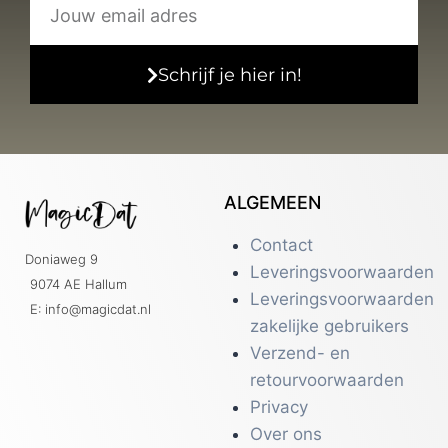
Schrijf je hier in!
ALGEMEEN
Contact
Doniaweg 9
Leveringsvoorwaarden
9074 AE Hallum
Leveringsvoorwaarden
E: info@magicdat.nl
zakelijke gebruikers
Verzend- en
retourvoorwaarden
Privacy
Over ons