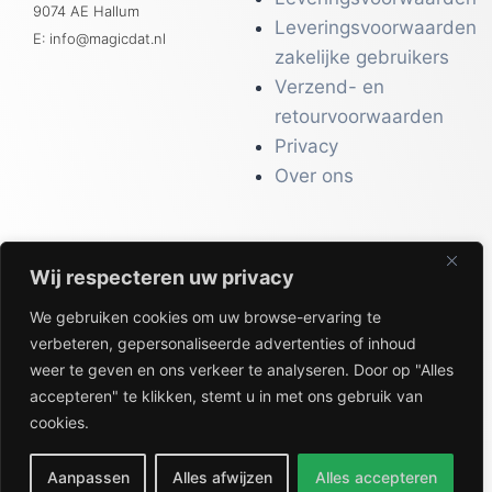
9074 AE Hallum
Leveringsvoorwaarden
E: info@magicdat.nl
zakelijke gebruikers
Verzend- en
retourvoorwaarden
Privacy
Over ons
Wij respecteren uw privacy
CATALOGI
We gebruiken cookies om uw browse-ervaring te
Workwear &
verbeteren, gepersonaliseerde advertenties of inhoud
Veiligheid
weer te geven en ons verkeer te analyseren. Door op "Alles
Kantoor & Receptie
accepteren" te klikken, stemt u in met ons gebruik van
Gezondheid & Beauty
cookies.
Keuken & Horeca
Aanpassen
Alles afwijzen
Alles accepteren