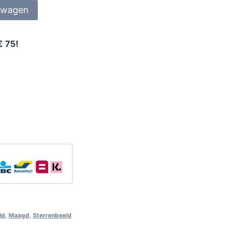
lwagen
€ 75!
ld
,
Maagd
,
Sterrenbeeld