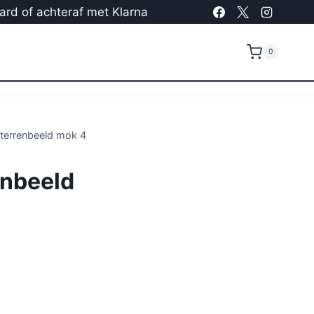
card of achteraf met Klarna
0
terrenbeeld mok 4
enbeeld