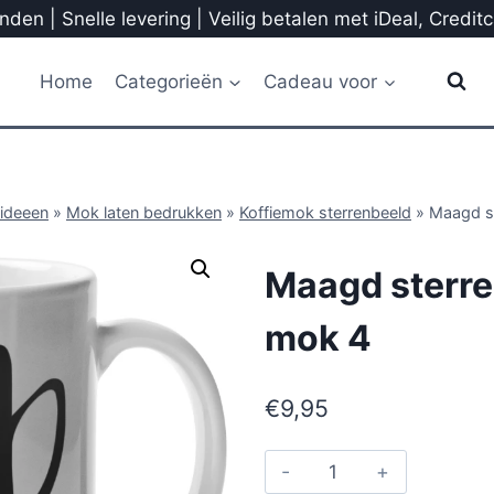
den | Snelle levering | Veilig betalen met iDeal, Credit
Home
Categorieën
Cadeau voor
ideeen
»
Mok laten bedrukken
»
Koffiemok sterrenbeeld
»
Maagd s
Maagd sterr
mok 4
€
9,95