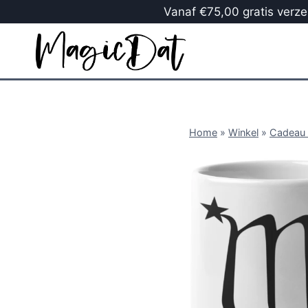
Vanaf €75,00 gratis verzen
Home
»
Winkel
»
Cadeau 