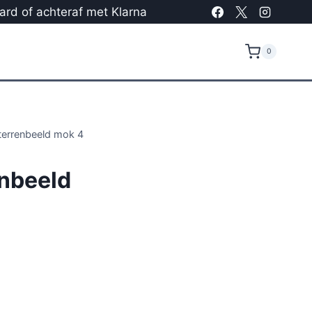
card of achteraf met Klarna
0
terrenbeeld mok 4
nbeeld