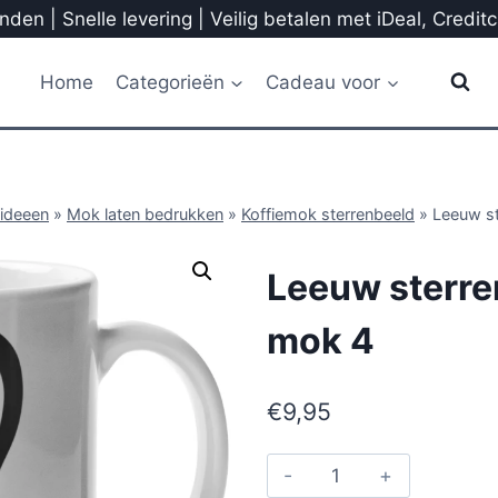
den | Snelle levering | Veilig betalen met iDeal, Credit
Home
Categorieën
Cadeau voor
ideeen
»
Mok laten bedrukken
»
Koffiemok sterrenbeeld
»
Leeuw s
Leeuw sterre
mok 4
€
9,95