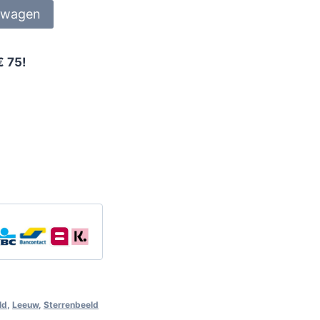
lwagen
€ 75!
ld
,
Leeuw
,
Sterrenbeeld