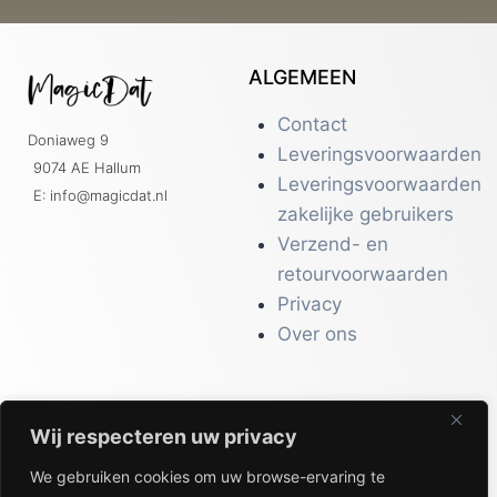
ALGEMEEN
Contact
Doniaweg 9
Leveringsvoorwaarden
9074 AE Hallum
Leveringsvoorwaarden
E: info@magicdat.nl
zakelijke gebruikers
Verzend- en
retourvoorwaarden
Privacy
Over ons
Wij respecteren uw privacy
CATALOGI
We gebruiken cookies om uw browse-ervaring te
Workwear &