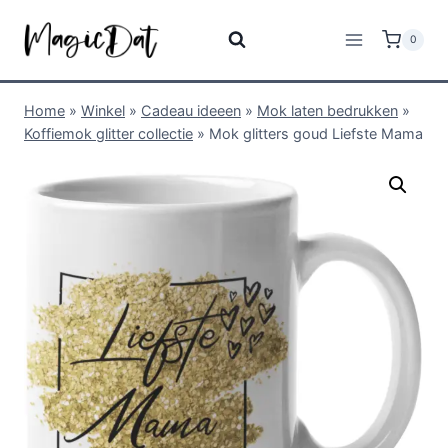
0
Home
»
Winkel
»
Cadeau ideeen
»
Mok laten bedrukken
»
Koffiemok glitter collectie
»
Mok glitters goud Liefste Mama