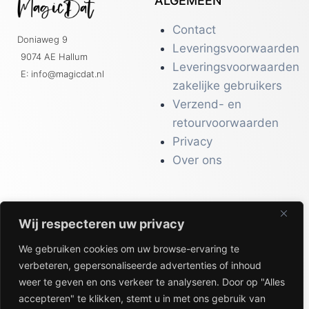
ALGEMEEN
Contact
Doniaweg 9
Leveringsvoorwaarden
9074 AE Hallum
Leveringsvoorwaarden
E: info@magicdat.nl
zakelijke gebruikers
Verzend- en
retourvoorwaarden
Privacy
Over ons
Wij respecteren uw privacy
CATALOGI
We gebruiken cookies om uw browse-ervaring te
Workwear &
verbeteren, gepersonaliseerde advertenties of inhoud
Veiligheid
weer te geven en ons verkeer te analyseren. Door op "Alles
Kantoor & Receptie
accepteren" te klikken, stemt u in met ons gebruik van