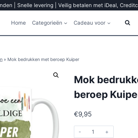
den | Snelle levering | Veilig betalen met iDeal, Credit
Home
Categorieën
Cadeau voor
n
»
Mok bedrukken met beroep Kuiper
Mok bedrukk
beroep Kuipe
€
9,95