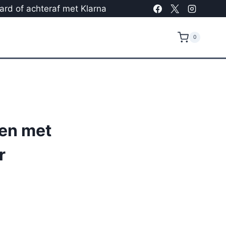
card of achteraf met Klarna
0
en met
r