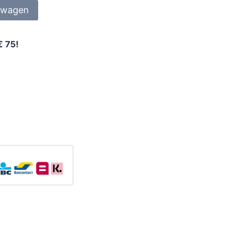
lwagen
€ 75!