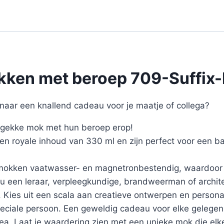
ken met beroep 709-Suffix-
naar een knallend cadeau voor je maatje of collega?
 gekke mok met hun beroep erop!
 royale inhoud van 330 ml en zijn perfect voor een bak
 mokken vaatwasser- en magnetronbestendig, waardoor 
je nu een leraar, verpleegkundige, brandweerman of archite
s. Kies uit een scala aan creatieve ontwerpen en person
peciale persoon. Een geweldig cadeau voor elke gelegen
lea. Laat je waardering zien met een unieke mok die elke