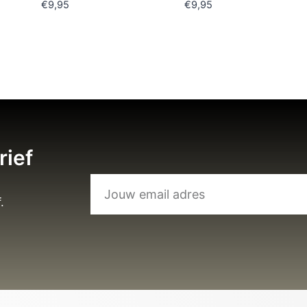
€
9,95
€
9,95
rief
.