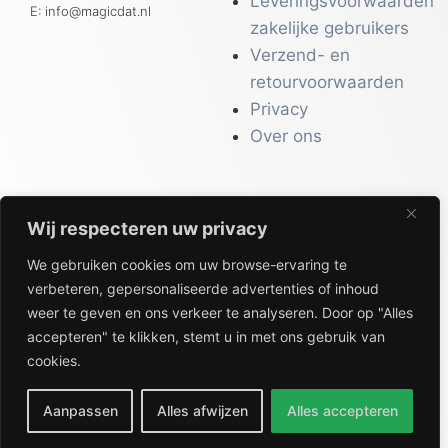
Leveringsvoorwaarden
E: info@magicdat.nl
zakelijke gebruikers
Verzend- en
retourvoorwaarden
Privacy
Over ons
Wij respecteren uw privacy
CATALOGI
We gebruiken cookies om uw browse-ervaring te
Workwear &
verbeteren, gepersonaliseerde advertenties of inhoud
Veiligheid
weer te geven en ons verkeer te analyseren. Door op "Alles
Kantoor & Receptie
accepteren" te klikken, stemt u in met ons gebruik van
Gezondheid & Beauty
cookies.
Keuken & Horeca
Aanpassen
Alles afwijzen
Alles accepteren