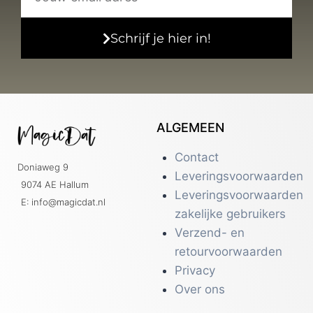
Schrijf je hier in!
ALGEMEEN
Contact
Doniaweg 9
Leveringsvoorwaarden
9074 AE Hallum
Leveringsvoorwaarden
E: info@magicdat.nl
zakelijke gebruikers
Verzend- en
retourvoorwaarden
Privacy
Over ons