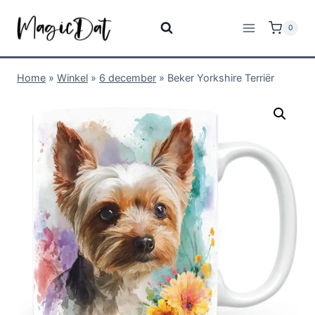
0
Home
»
Winkel
»
6 december
»
Beker Yorkshire Terriër