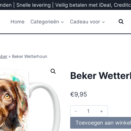
den | Snelle levering | Veilig betalen met iDeal, Credit
Home
Categorieën
Cadeau voor
mber
»
Beker Wetterhoun
Beker Wette
€
9,95
Toevoegen aan winke