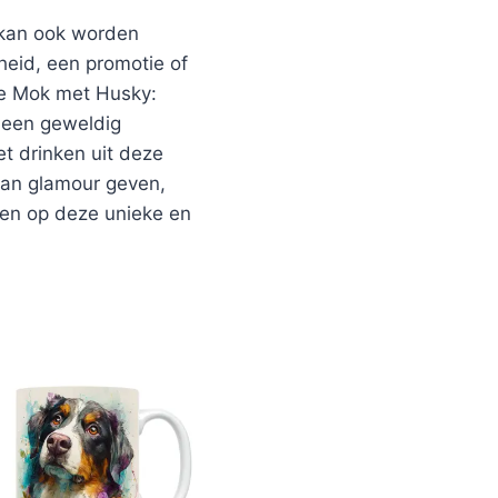
 kan ook worden
heid, een promotie of
De Mok met Husky:
n een geweldig
t drinken uit deze
van glamour geven,
eren op deze unieke en