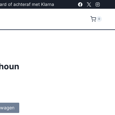
card of achteraf met Klarna
0
rhoun
lwagen