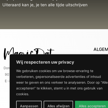
Uiteraard kan je, je ten alle tijde uitschrijven
ALGE
Con
Wij respecteren uw privacy
Lev
Doniaweg 9
We gebruiken cookies om uw browse-ervaring te
Lev
9074 AE Hallum
verbeteren, gepersonaliseerde advertenties of inhoud
gebr
E: info@magicdat.nl
weer te geven en ons verkeer te analyseren. Door op "Alle
Ver
accepteren" te klikken, stemt u in met ons gebruik van
Priv
cookies.
Ove
Aanpassen
Alles afwijzen
Alles accepteren