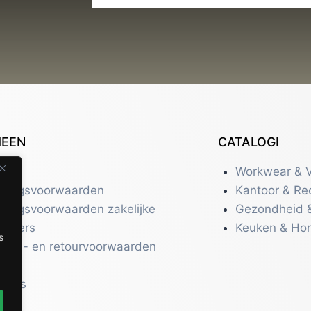
MEEN
CATALOGI
tact
Workwear & V
eringsvoorwaarden
Kantoor & Re
eringsvoorwaarden zakelijke
Gezondheid 
uikers
Keuken & Ho
s
zend- en retourvoorwaarden
acy
r ons