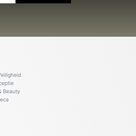
eiligheid
ceptie
& Beauty
reca