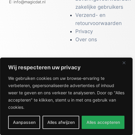
E: info@magicdat.nl
zakelijke gebruikers
Verzend- en
retourvoorwaarden
Privacy
Over ons
Wij respecteren uw privacy
CATALOGI
We gebruiken cookies om uw browse-ervaring te
Workwear &
verbeteren, gepersonaliseerde advertenties of inhoud
Veiligheid
weer te geven en ons verkeer te analyseren. Door op "Alles
Kantoor & Receptie
accepteren" te klikken, stemt u in met ons gebruik van
Gezondheid & Beauty
cookies.
Keuken & Horeca
Aanpassen
Alles afwijzen
Alles accepteren