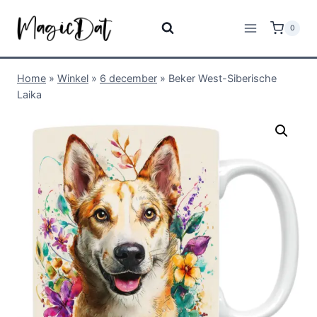
0
Home
»
Winkel
»
6 december
»
Beker West-Siberische
Laika