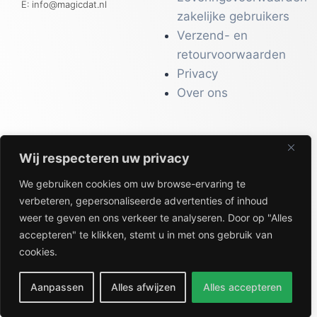
E: info@magicdat.nl
zakelijke gebruikers
Verzend- en
retourvoorwaarden
Privacy
Over ons
Wij respecteren uw privacy
CATALOGI
We gebruiken cookies om uw browse-ervaring te
Workwear &
verbeteren, gepersonaliseerde advertenties of inhoud
Veiligheid
weer te geven en ons verkeer te analyseren. Door op "Alles
Kantoor & Receptie
accepteren" te klikken, stemt u in met ons gebruik van
Gezondheid & Beauty
cookies.
Keuken & Horeca
Aanpassen
Alles afwijzen
Alles accepteren