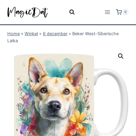
0
Home
»
Winkel
»
6 december
»
Beker West-Siberische
Laika