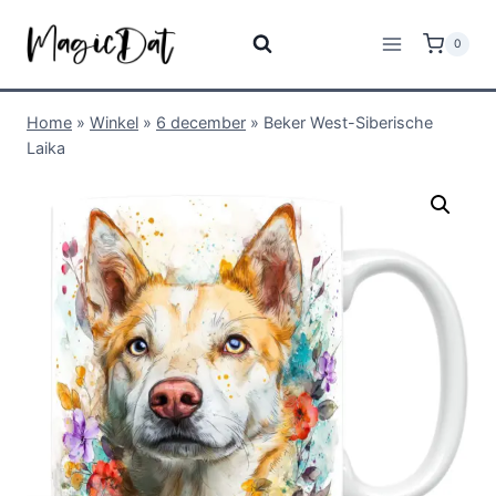
0
Home
»
Winkel
»
6 december
»
Beker West-Siberische
Laika