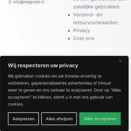
E: info@magicdat.nl
zakelijke gebruikers
Verzend- en
retourvoorwaarden
Privacy
Over ons
Wij respecteren uw privacy
CATALOGI
We gebruiken cookies om uw browse-ervaring te
Workwear &
verbeteren, gepersonaliseerde advertenties of inhoud
Veiligheid
weer te geven en ons verkeer te analyseren. Door op "Alles
Kantoor & Receptie
accepteren" te klikken, stemt u in met ons gebruik van
Gezondheid & Beauty
cookies.
Keuken & Horeca
Aanpassen
Alles afwijzen
Alles accepteren