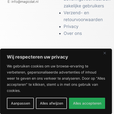
E: info@magicdat.nl
zakelijke gebruikers
Verzend- en
retourvoorwaarden
Privacy
Over ons
Wij respecteren uw privacy
CATALOGI
We gebruiken cookies om uw browse-ervaring te
Workwear &
verbeteren, gepersonaliseerde advertenties of inhoud
Veiligheid
weer te geven en ons verkeer te analyseren. Door op "Alles
Kantoor & Receptie
accepteren" te klikken, stemt u in met ons gebruik van
Gezondheid & Beauty
cookies.
Keuken & Horeca
Aanpassen
Alles afwijzen
Alles accepteren