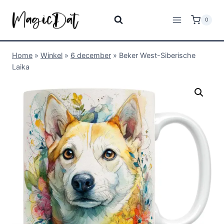
0
Home
»
Winkel
»
6 december
»
Beker West-Siberische
Laika