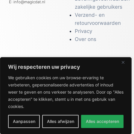
E: info@magicdat.nl
zakelijke gebruikers
Verzend- en
retourvoorwaarden
Privacy
Over ons
Wij respecteren uw privacy
CATALOGI
We gebruiken cookies om uw browse-ervaring te
Workwear &
verbeteren, gepersonaliseerde advertenties of inhoud
Veiligheid
weer te geven en ons verkeer te analyseren. Door op "Alles
Kantoor & Receptie
accepteren" te klikken, stemt u in met ons gebruik van
Gezondheid & Beauty
cookies.
Keuken & Horeca
Aanpassen
Alles afwijzen
Alles accepteren