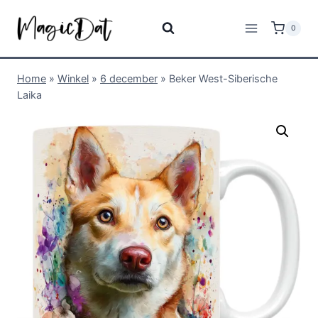
0
Home
»
Winkel
»
6 december
»
Beker West-Siberische
Laika