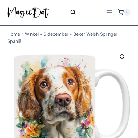
0
Home
»
Winkel
»
6 december
»
Beker Welsh Springer
Spaniël