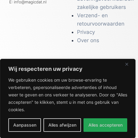
E: info@magicdat.nl
zakelijke gebruikers
Verzend- en
retourvoorwaarden
Privacy
Over ons
Wij respecteren uw privacy
CATALOGI
We gebruiken cookies om uw browse-ervaring te
Workwear &
verbeteren, gepersonaliseerde advertenties of inhoud
Veiligheid
weer te geven en ons verkeer te analyseren. Door op "Alles
Kantoor & Receptie
accepteren" te klikken, stemt u in met ons gebruik van
Gezondheid & Beauty
cookies.
Keuken & Horeca
Aanpassen
Alles afwijzen
Alles accepteren