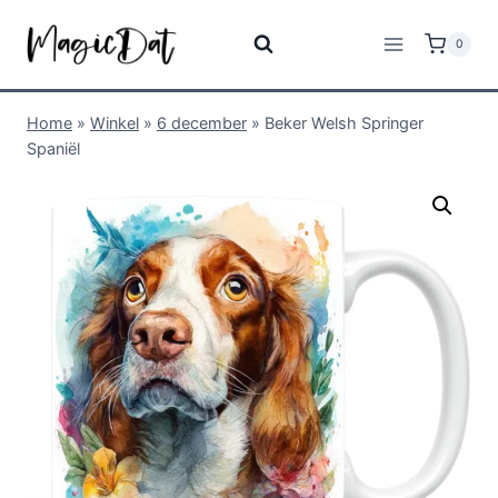
0
Home
»
Winkel
»
6 december
»
Beker Welsh Springer
Spaniël