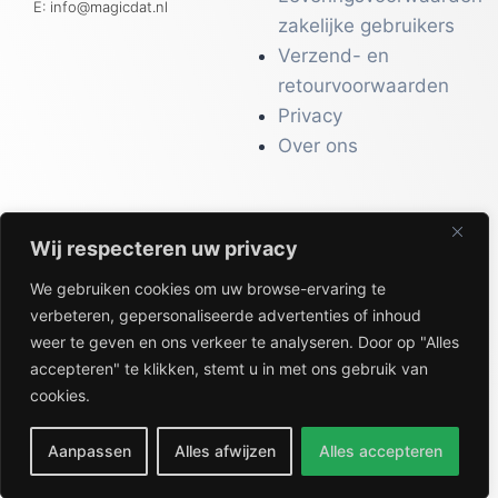
E: info@magicdat.nl
zakelijke gebruikers
Verzend- en
retourvoorwaarden
Privacy
Over ons
Wij respecteren uw privacy
CATALOGI
We gebruiken cookies om uw browse-ervaring te
Workwear &
verbeteren, gepersonaliseerde advertenties of inhoud
Veiligheid
weer te geven en ons verkeer te analyseren. Door op "Alles
Kantoor & Receptie
accepteren" te klikken, stemt u in met ons gebruik van
Gezondheid & Beauty
cookies.
Keuken & Horeca
Aanpassen
Alles afwijzen
Alles accepteren