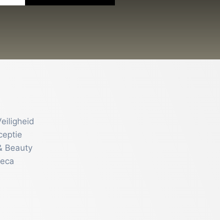
eiligheid
ceptie
& Beauty
reca