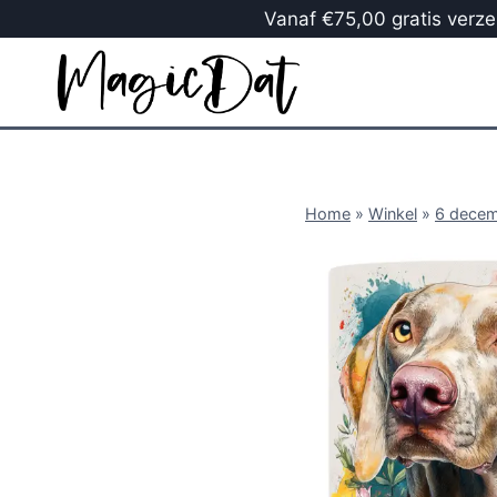
Vanaf €75,00 gratis verzen
Home
»
Winkel
»
6 dece