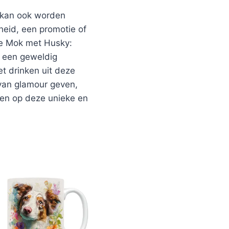
r kan ook worden
heid, een promotie of
De Mok met Husky:
r een geweldig
t drinken uit deze
van glamour geven,
eren op deze unieke en