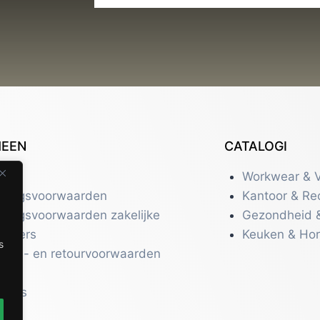
MEEN
CATALOGI
tact
Workwear & V
eringsvoorwaarden
Kantoor & Re
eringsvoorwaarden zakelijke
Gezondheid 
uikers
Keuken & Ho
s
zend- en retourvoorwaarden
acy
r ons