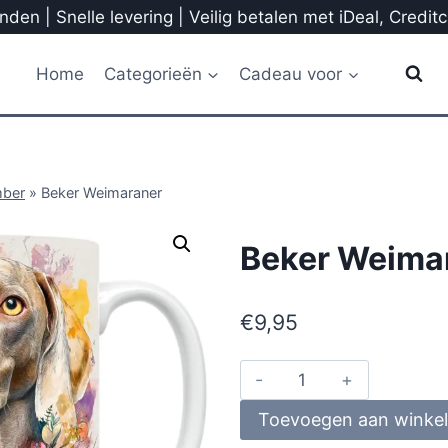
den | Snelle levering | Veilig betalen met iDeal, Credit
Home
Categorieën
Cadeau voor
mber
»
Beker Weimaraner
Beker Weima
€
9,95
Toevoegen aan winke