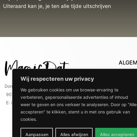
Uiteraard kan je, je ten alle tijde uitschrijven
ALGE
Con
Wij respecteren uw privacy
Lev
Doniaweg 9
We gebruiken cookies om uw browse-ervaring te
Lev
9074 AE Hallum
verbeteren, gepersonaliseerde advertenties of inhoud
gebr
E: info@magicdat.nl
weer te geven en ons verkeer te analyseren. Door op "Alle
Ver
accepteren" te klikken, stemt u in met ons gebruik van
Priv
cookies.
Ove
Aanpassen
Alles afwijzen
Alles accepteren