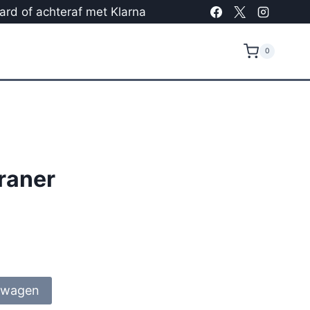
card of achteraf met Klarna
0
raner
lwagen