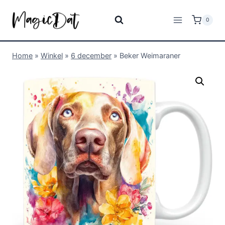
0
Home
»
Winkel
»
6 december
»
Beker Weimaraner