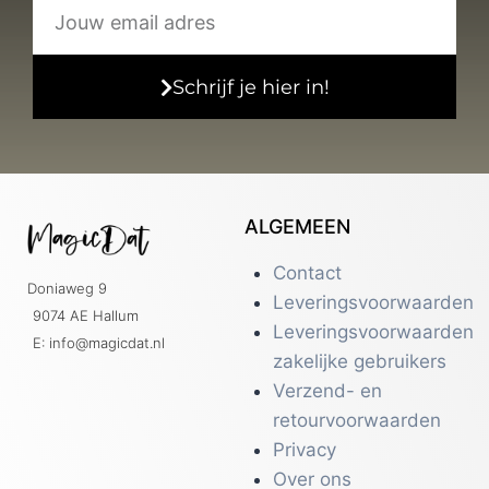
Schrijf je hier in!
ALGEMEEN
Contact
Doniaweg 9
Leveringsvoorwaarden
9074 AE Hallum
Leveringsvoorwaarden
E: info@magicdat.nl
zakelijke gebruikers
Verzend- en
retourvoorwaarden
Privacy
Over ons