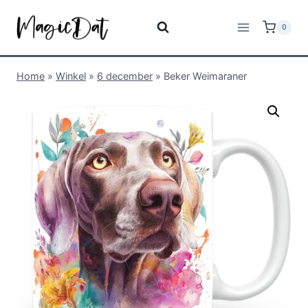
0
Home
»
Winkel
»
6 december
»
Beker Weimaraner