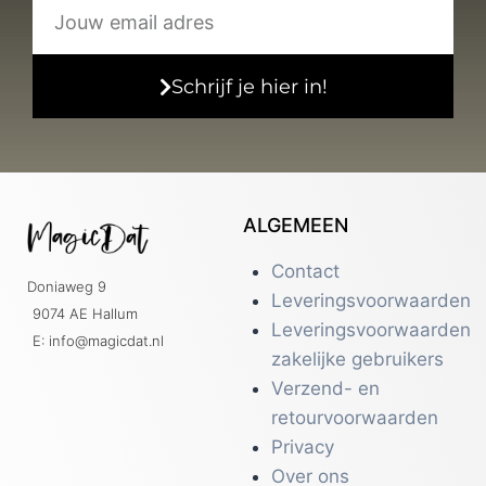
Schrijf je hier in!
ALGEMEEN
Contact
Doniaweg 9
Leveringsvoorwaarden
9074 AE Hallum
Leveringsvoorwaarden
E: info@magicdat.nl
zakelijke gebruikers
Verzend- en
retourvoorwaarden
Privacy
Over ons