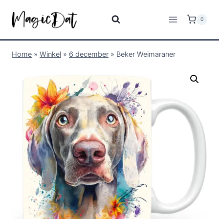
0
Home
»
Winkel
»
6 december
»
Beker Weimaraner