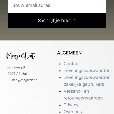
Schrijf je hier in!
ALGEMEEN
Contact
Doniaweg 9
Leveringsvoorwaarden
9074 AE Hallum
Leveringsvoorwaarden
E: info@magicdat.nl
zakelijke gebruikers
Verzend- en
retourvoorwaarden
Privacy
Over ons