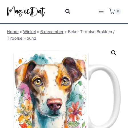
0
Home
»
Winkel
»
6 december
»
Beker Tiroolse Brakken /
Tiroolse Hound