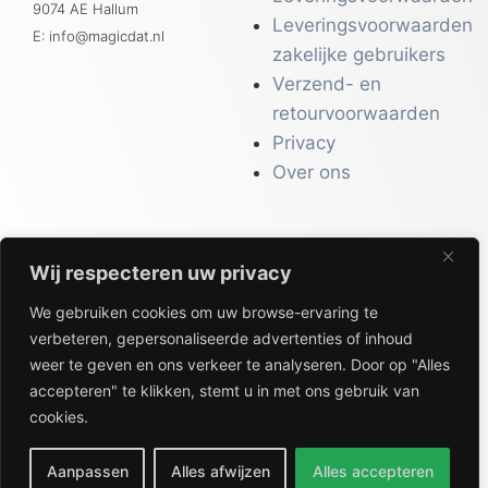
9074 AE Hallum
Leveringsvoorwaarden
E: info@magicdat.nl
zakelijke gebruikers
Verzend- en
retourvoorwaarden
Privacy
Over ons
Wij respecteren uw privacy
CATALOGI
We gebruiken cookies om uw browse-ervaring te
Workwear &
verbeteren, gepersonaliseerde advertenties of inhoud
Veiligheid
weer te geven en ons verkeer te analyseren. Door op "Alles
Kantoor & Receptie
accepteren" te klikken, stemt u in met ons gebruik van
Gezondheid & Beauty
cookies.
Keuken & Horeca
Aanpassen
Alles afwijzen
Alles accepteren