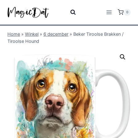
0
Home
»
Winkel
»
6 december
»
Beker Tiroolse Brakken /
Tiroolse Hound