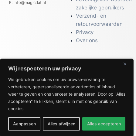
E: info@magicdat.nl
zakelijke gebruikers
Verzend- en
retourvoorwaarden
Privacy
Over ons
Wij respecteren uw privacy
CATALOGI
We gebruiken cookies om uw browse-ervaring te
Workwear &
verbeteren, gepersonaliseerde advertenties of inhoud
Veiligheid
weer te geven en ons verkeer te analyseren. Door op "Alles
Kantoor & Receptie
accepteren" te klikken, stemt u in met ons gebruik van
Gezondheid & Beauty
cookies.
Keuken & Horeca
Aanpassen
Alles afwijzen
Alles accepteren