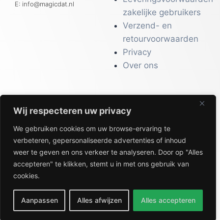
E: info@magicdat.nl
zakelijke gebruikers
Verzend- en
retourvoorwaarden
Privacy
Over ons
Wij respecteren uw privacy
CATALOGI
We gebruiken cookies om uw browse-ervaring te
Workwear &
verbeteren, gepersonaliseerde advertenties of inhoud
Veiligheid
weer te geven en ons verkeer te analyseren. Door op "Alles
Kantoor & Receptie
accepteren" te klikken, stemt u in met ons gebruik van
Gezondheid & Beauty
cookies.
Keuken & Horeca
Aanpassen
Alles afwijzen
Alles accepteren