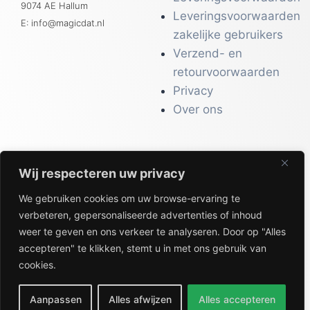
9074 AE Hallum
Leveringsvoorwaarden
E: info@magicdat.nl
zakelijke gebruikers
Verzend- en
retourvoorwaarden
Privacy
Over ons
Wij respecteren uw privacy
CATALOGI
We gebruiken cookies om uw browse-ervaring te
Workwear &
verbeteren, gepersonaliseerde advertenties of inhoud
Veiligheid
weer te geven en ons verkeer te analyseren. Door op "Alles
Kantoor & Receptie
accepteren" te klikken, stemt u in met ons gebruik van
Gezondheid & Beauty
cookies.
Keuken & Horeca
Aanpassen
Alles afwijzen
Alles accepteren