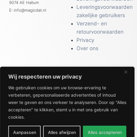
9074 AE Hallum
Leveringsvoorwaarden
E: info@magicdat.nl
zakelijke gebruikers
Verzend- en
retourvoorwaarden
Privacy
Over ons
Wij respecteren uw privacy
CATALOGI
We gebruiken cookies om uw browse-ervaring te
Workwear &
verbeteren, gepersonaliseerde advertenties of inhoud
Veiligheid
weer te geven en ons verkeer te analyseren. Door op "Alles
Kantoor & Receptie
accepteren" te klikken, stemt u in met ons gebruik van
Gezondheid & Beauty
cookies.
Keuken & Horeca
Aanpassen
Alles afwijzen
Alles accepteren