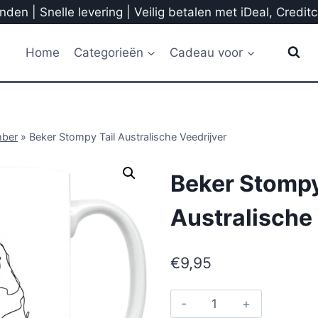
den | Snelle levering | Veilig betalen met iDeal, Credit
Home
Categorieën
Cadeau voor
mber
»
Beker Stompy Tail Australische Veedrijver
Beker Stompy
Australische 
€
9,95