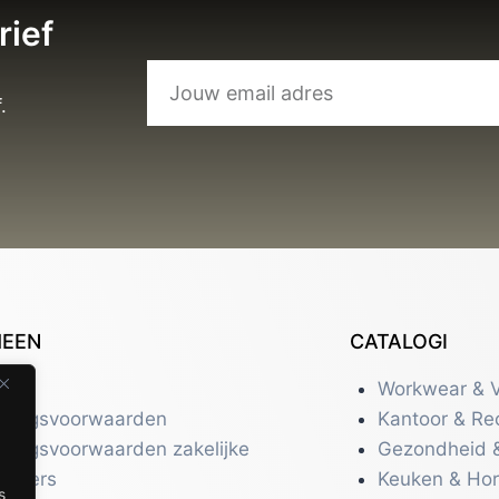
rief
.
MEEN
CATALOGI
tact
Workwear & V
eringsvoorwaarden
Kantoor & Re
eringsvoorwaarden zakelijke
Gezondheid 
uikers
Keuken & Ho
s