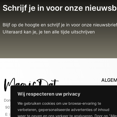
Schrijf je in voor onze nieuwsb
Blijf op de hoogte en schrijf je in voor onze nieuwsbrief
Uiteraard kan je, je ten alle tijde uitschrijven
ALGE
Con
Wij respecteren uw privacy
Lev
Doniaweg 9
We gebruiken cookies om uw browse-ervaring te
Lev
9074 AE Hallum
verbeteren, gepersonaliseerde advertenties of inhoud
gebr
E: info@magicdat.nl
weer te geven en ons verkeer te analyseren. Door op "Alle