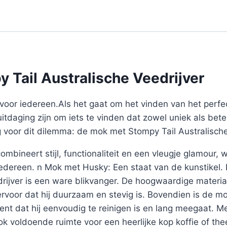
 Tail Australische Veedrijver
voor iedereen.Als het gaat om het vinden van het perf
uitdaging zijn om iets te vinden dat zowel uniek als bete
g voor dit dilemma: de mok met Stompy Tail Australische
mbineert stijl, functionaliteit en een vleugje glamour,
 iedereen. n Mok met Husky: Een staat van de kunstike
drijver is een ware blikvanger. De hoogwaardige materi
ervoor dat hij duurzaam en stevig is. Bovendien is de 
ent dat hij eenvoudig te reinigen is en lang meegaat. M
k voldoende ruimte voor een heerlijke kop koffie of t