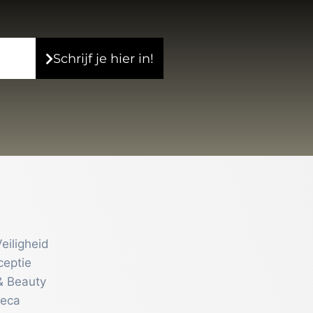
Schrijf je hier in!
eiligheid
ceptie
& Beauty
reca