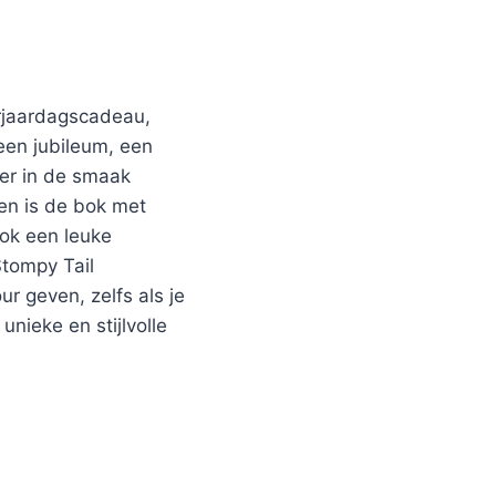
erjaardagscadeau,
en jubileum, een
ker in de smaak
een is de bok met
ook een leuke
Stompy Tail
r geven, zelfs als je
nieke en stijlvolle