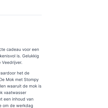
ecte cadeau voor een
kenisvol is. Gelukkig
 Veedrijver.
 waardoor het de
l. De Mok met Stompy
alen waaruit de mok is
mok vaatwasser
et een inhoud van
hee om de werkdag