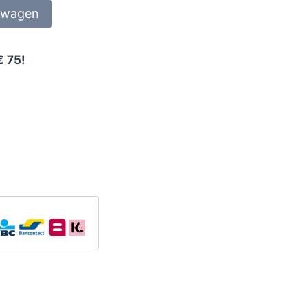
lwagen
€ 75!