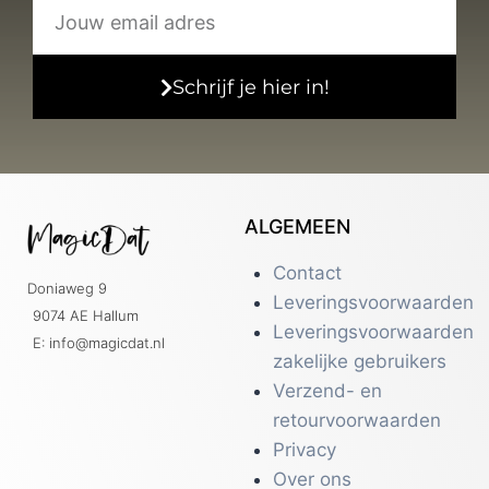
Schrijf je hier in!
ALGEMEEN
Contact
Doniaweg 9
Leveringsvoorwaarden
9074 AE Hallum
Leveringsvoorwaarden
E: info@magicdat.nl
zakelijke gebruikers
Verzend- en
retourvoorwaarden
Privacy
Over ons