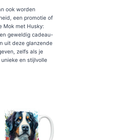
kan ook worden
heid, een promotie of
De Mok met Husky:
 een geweldig cadeau-
en uit deze glanzende
even, zelfs als je
nieke en stijlvolle