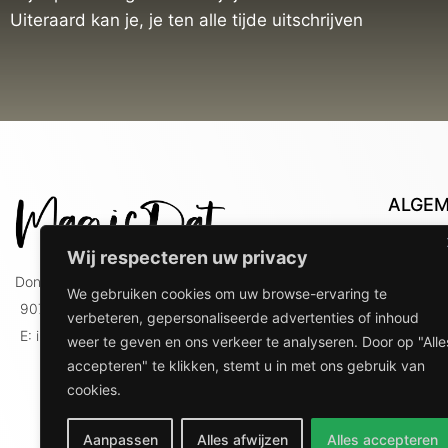
Uiteraard kan je, je ten alle tijde uitschrijven
ALGE
Con
Wij respecteren uw privacy
Lev
Doniaweg 9
We gebruiken cookies om uw browse-ervaring te
Lev
9074 AE Hallum
verbeteren, gepersonaliseerde advertenties of inhoud
gebr
E: info@magicdat.nl
weer te geven en ons verkeer te analyseren. Door op "Alle
Ver
accepteren" te klikken, stemt u in met ons gebruik van
Priv
cookies.
Ove
Aanpassen
Alles afwijzen
Alles accepteren