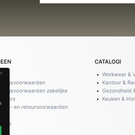
MEEN
CATALOGI
tact
Workwear & V
eringsvoorwaarden
Kantoor & Re
eringsvoorwaarden zakelijke
Gezondheid 
uikers
Keuken & Ho
s
zend- en retourvoorwaarden
acy
r ons