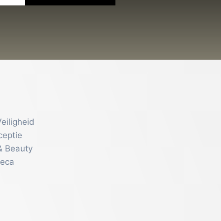
eiligheid
ceptie
& Beauty
reca