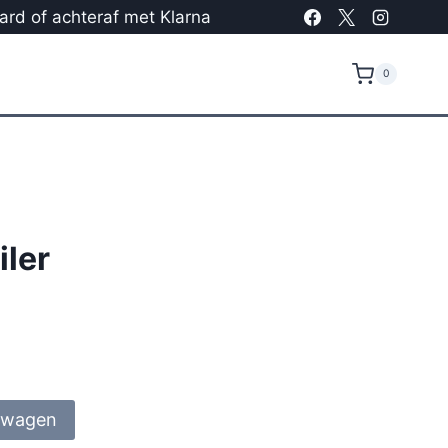
card of achteraf met Klarna
0
iler
lwagen