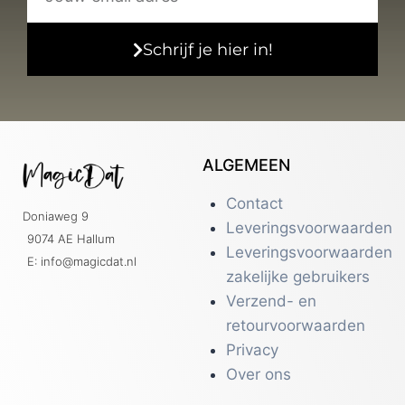
Schrijf je hier in!
ALGEMEEN
Contact
Doniaweg 9
Leveringsvoorwaarden
9074 AE Hallum
Leveringsvoorwaarden
E: info@magicdat.nl
zakelijke gebruikers
Verzend- en
retourvoorwaarden
Privacy
Over ons