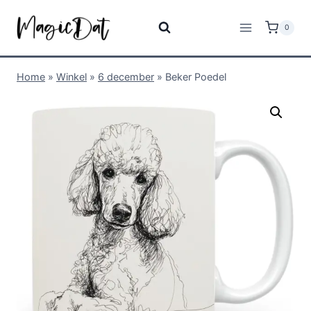
0
Home
»
Winkel
»
6 december
»
Beker Poedel