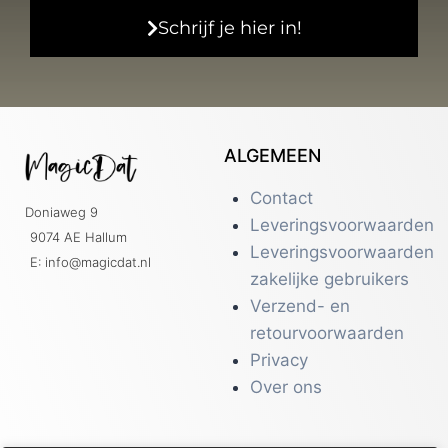
Schrijf je hier in!
ALGEMEEN
Contact
Doniaweg 9
Leveringsvoorwaarden
9074 AE Hallum
Leveringsvoorwaarden
E: info@magicdat.nl
zakelijke gebruikers
Verzend- en
retourvoorwaarden
Privacy
Over ons