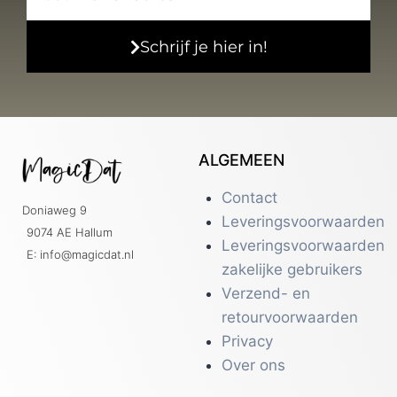
Schrijf je hier in!
ALGEMEEN
Contact
Doniaweg 9
Leveringsvoorwaarden
9074 AE Hallum
Leveringsvoorwaarden
E: info@magicdat.nl
zakelijke gebruikers
Verzend- en
retourvoorwaarden
Privacy
Over ons