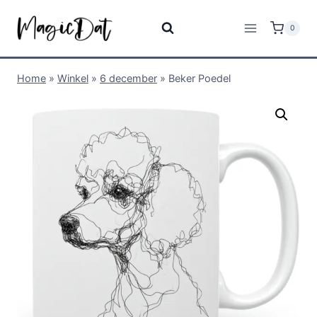
0
Home
»
Winkel
»
6 december
»
Beker Poedel