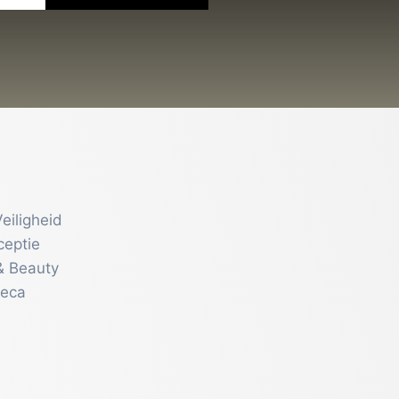
eiligheid
ceptie
& Beauty
reca