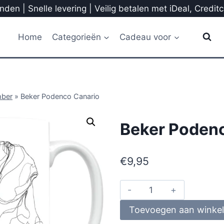
den | Snelle levering | Veilig betalen met iDeal, Credit
Home
Categorieën
Cadeau voor
mber
»
Beker Podenco Canario
Beker Poden
€
9,95
Toevoegen aan winke