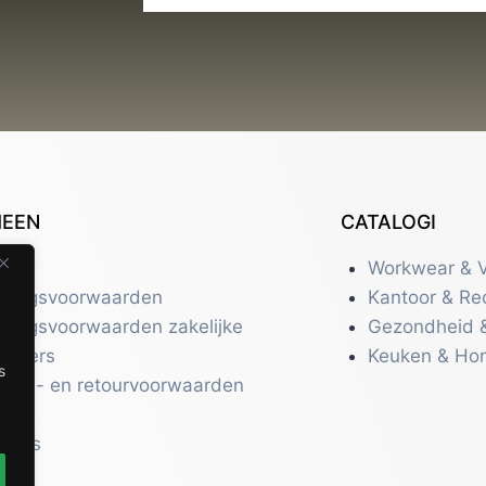
MEEN
CATALOGI
tact
Workwear & V
eringsvoorwaarden
Kantoor & Re
eringsvoorwaarden zakelijke
Gezondheid 
uikers
Keuken & Ho
s
zend- en retourvoorwaarden
acy
r ons