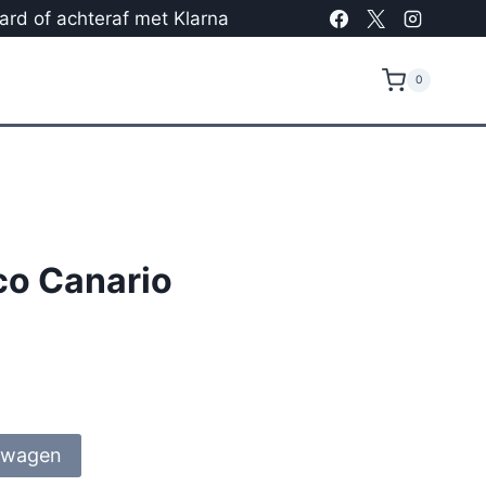
card of achteraf met Klarna
0
co Canario
lwagen