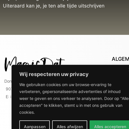
Uiteraard kan je, je ten alle tijde uitschrijven
ALGE
Con
Wij respecteren uw privacy
Lev
Doniaweg 9
We gebruiken cookies om uw browse-ervaring te
Lev
9074 AE Hallum
verbeteren, gepersonaliseerde advertenties of inhoud
gebr
E: info@magicdat.nl
weer te geven en ons verkeer te analyseren. Door op "Alle
Ver
accepteren" te klikken, stemt u in met ons gebruik van
Priv
cookies.
Ove
Aanpassen
Alles afwijzen
Alles accepteren