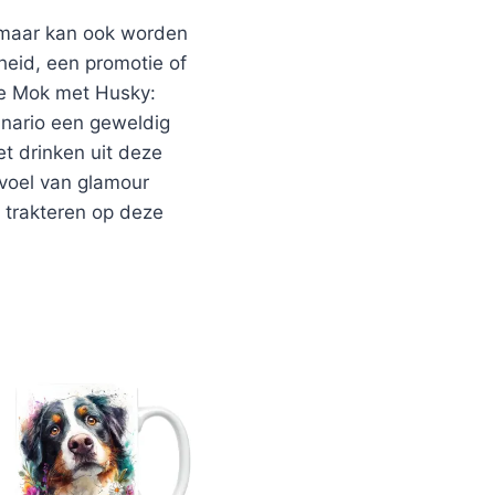
 maar kan ook worden
heid, een promotie of
De Mok met Husky:
anario een geweldig
t drinken uit deze
voel van glamour
t trakteren op deze