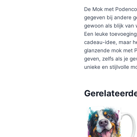
De Mok met Podenco C
gegeven bij andere g
gewoon als blijk van
Een leuke toevoeging
cadeau-idee, maar he
glanzende mok met Po
geven, zelfs als je g
unieke en stijlvolle m
Gerelateerd