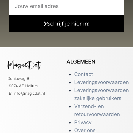
Schrijf je hier in!
ALGEMEEN
Contact
Doniaweg 9
Leveringsvoorwaarden
9074 AE Hallum
Leveringsvoorwaarden
E: info@magicdat.nl
zakelijke gebruikers
Verzend- en
retourvoorwaarden
Privacy
Over ons