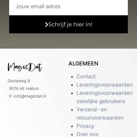
Schrijf je hier in!
ALGEMEEN
Contact
Doniaweg 9
Leveringsvoorwaarden
9074 AE Hallum
Leveringsvoorwaarden
E: info@magicdat.nl
zakelijke gebruikers
Verzend- en
retourvoorwaarden
Privacy
Over ons