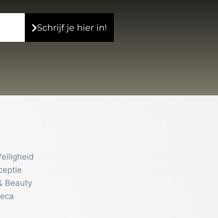
Schrijf je hier in!
eiligheid
ceptie
& Beauty
reca