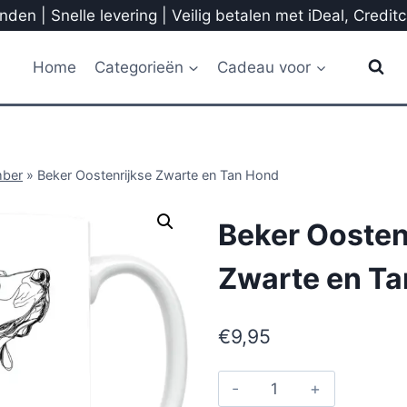
den | Snelle levering | Veilig betalen met iDeal, Credit
Home
Categorieën
Cadeau voor
mber
»
Beker Oostenrijkse Zwarte en Tan Hond
Beker Oosten
Zwarte en T
€
9,95