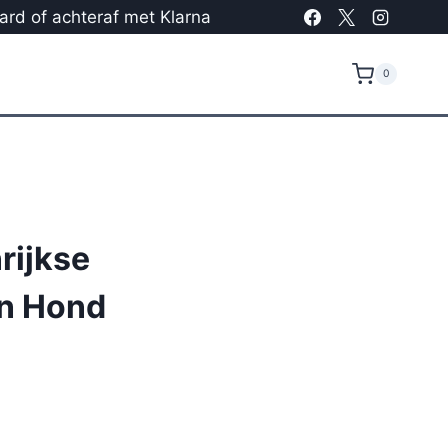
card of achteraf met Klarna
0
rijkse
an Hond