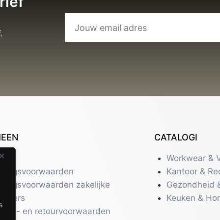
rief
.
MEEN
CATALOGI
tact
Workwear & V
eringsvoorwaarden
Kantoor & Re
eringsvoorwaarden zakelijke
Gezondheid 
uikers
Keuken & Ho
s
zend- en retourvoorwaarden