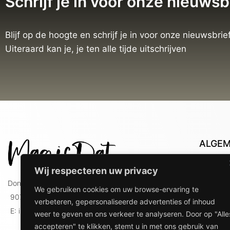
Schrijf je in voor onze nieuwsb
Blijf op de hoogte en schrijf je in voor onze nieuwsbrief
Uiteraard kan je, je ten alle tijde uitschrijven
ALGE
Con
Wij respecteren uw privacy
Lev
Doniaweg 9
We gebruiken cookies om uw browse-ervaring te
Lev
9074 AE Hallum
verbeteren, gepersonaliseerde advertenties of inhoud
gebr
E: info@magicdat.nl
weer te geven en ons verkeer te analyseren. Door op "Alle
Ver
accepteren" te klikken, stemt u in met ons gebruik van