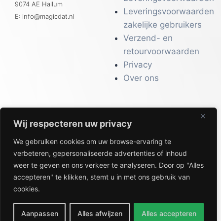
9074 AE Hallum
Leveringsvoorwaarden
E: info@magicdat.nl
zakelijke gebruikers
Verzend- en
retourvoorwaarden
Privacy
Over ons
Wij respecteren uw privacy
CATALOGI
We gebruiken cookies om uw browse-ervaring te
Workwear &
verbeteren, gepersonaliseerde advertenties of inhoud
Veiligheid
weer te geven en ons verkeer te analyseren. Door op "Alles
Kantoor & Receptie
accepteren" te klikken, stemt u in met ons gebruik van
Gezondheid & Beauty
cookies.
Keuken & Horeca
Aanpassen
Alles afwijzen
Alles accepteren