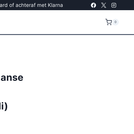
card of achteraf met Klarna
0
aanse
i)