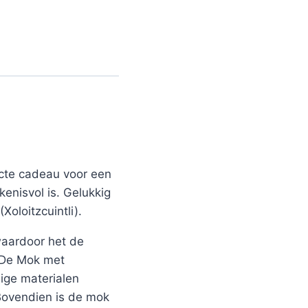
ecte cadeau voor een
kenisvol is. Gelukkig
oloitzcuintli).
 waardoor het de
. De Mok met
ige materialen
 Bovendien is de mok