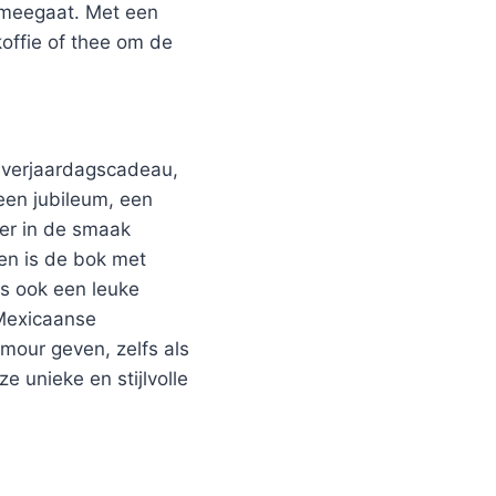
g meegaat. Met een
offie of thee om de
s verjaardagscadeau,
en jubileum, een
ker in de smaak
een is de bok met
is ook een leuke
 Mexicaanse
amour geven, zelfs als
e unieke en stijlvolle