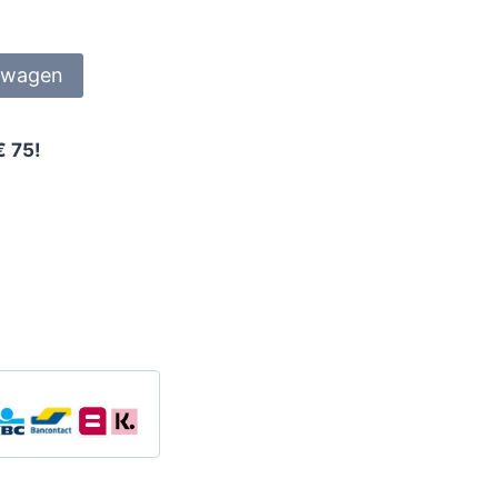
lwagen
€ 75!