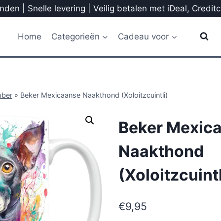
den | Snelle levering | Veilig betalen met iDeal, Credit
Home
Categorieën
Cadeau voor
mber
»
Beker Mexicaanse Naakthond (Xoloitzcuintli)
Beker Mexic
Naakthond
(Xoloitzcuintl
€
9,95