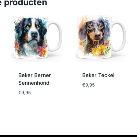
e producten
Beker Berner
Beker Teckel
Sennenhond
€
9,95
€
9,95