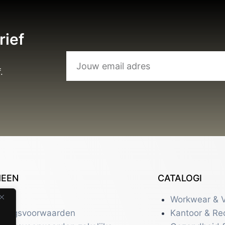
rief
.
MEEN
CATALOGI
tact
Workwear & V
eringsvoorwaarden
Kantoor & Re